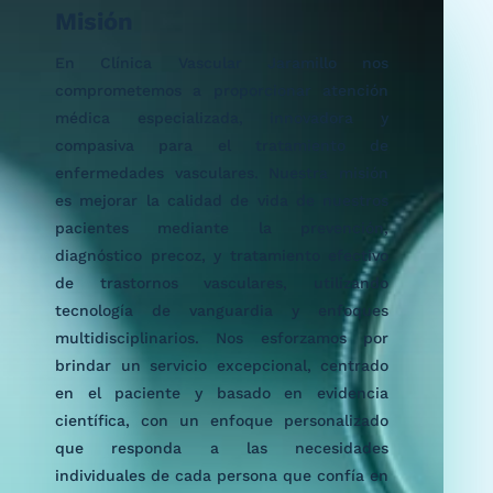
Misión
En Clínica Vascular Jaramillo nos
comprometemos a proporcionar atención
médica especializada, innovadora y
compasiva para el tratamiento de
enfermedades vasculares. Nuestra misión
es mejorar la calidad de vida de nuestros
pacientes mediante la prevención,
diagnóstico precoz, y tratamiento efectivo
de trastornos vasculares, utilizando
tecnología de vanguardia y enfoques
multidisciplinarios. Nos esforzamos por
brindar un servicio excepcional, centrado
en el paciente y basado en evidencia
científica, con un enfoque personalizado
que responda a las necesidades
individuales de cada persona que confía en