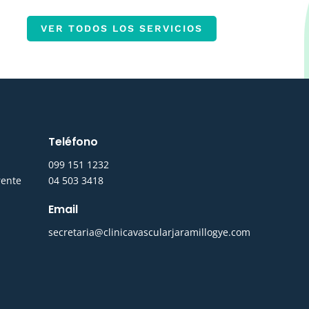
VER TODOS LOS SERVICIOS
Teléfono
0
99 151 1232
rente
04 503 3418
Email
secretaria@clinicavascularjaramillogye.com