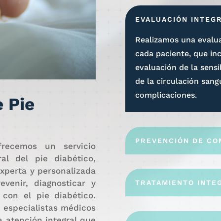
EVALUACIÓN INTEG
Realizamos una evalua
cada paciente, que inc
evaluación de la sensib
de la circulación sang
complicaciones.
e Pie
PREVENCIÓN DE CO
frecemos un servicio
al del pie diabético,
xperta y personalizada
venir, diagnosticar y
TRATAMIENTO INTE
 con el pie diabético.
e especialistas médicos
a atención integral que