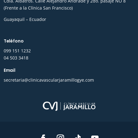
Cdla. Albatros. Calle Alejandro Andrade y 2do. pasaje NO 8
(Frente a la Clínica San Francisco)
Guayaquil – Ecuador
Teléfono
0
99 151 1232
04 503 3418
Email
secretaria@clinicavascularjaramillogye.com